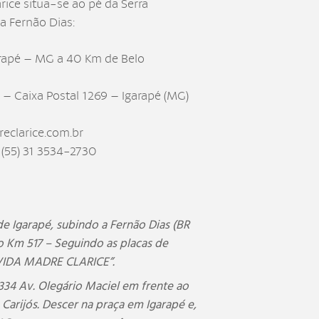
ice situa-se ao pé da Serra
ia Fernão Dias:
arapé – MG a 40 Km de Belo
 – Caixa Postal 1269 – Igarapé (MG)
clarice.com.br
| (55) 31 3534-2730
0
de Igarapé, subindo a Fernão Dias (BR
no Km 517 – Seguindo as placas de
VIDA MADRE CLARICE”.
3334 Av. Olegário Maciel em frente ao
arijós. Descer na praça em Igarapé e,