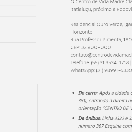
O Centro de Vida Madre Clar
Itatiaiuçu, próximo à Rodov
Residencial Ouro Verde, Ig
Horizonte
Rua Professor Pimenta, 180
CEP: 32.900-000
contato@centrodevidamadre
Telefone: (55) 31 3534-1718 
WhatsApp: (31) 98991-533
De carro
: Após a cidade 
381), entrando à direita 
orientação “CENTRO DE 
De ônibus
: Linha 3332 e 
número 387 Esquina com C