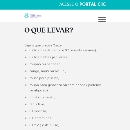
ACESSE O
PORTAL CIIC
O QUE LEVAR?
Veja o que precisa trazer
02 toalhas de banho e 02 de rosto escuras);
03 toalhinhas pequenas;
roupão ou penhoar;
canga, maiô ou biquíni;
touca para piscina;
roupa para ginástica ou caminhada ( preferível
de algodão);
boné ou chapéu;
tênis leve;
01 mochila;
01 lanterninha;
01 relógio de pulso;